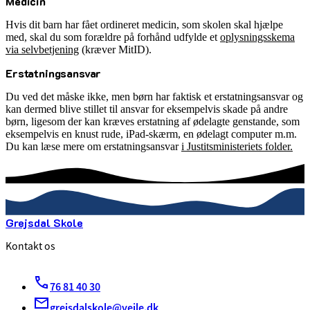
Medicin
Hvis dit barn har fået ordineret medicin, som skolen skal hjælpe
med, skal du som forældre på forhånd udfylde et
oplysningsskema
via selvbetjening
(kræver MitID).
Erstatningsansvar
Du ved det måske ikke, men børn har faktisk et erstatningsansvar og
kan dermed blive stillet til ansvar for eksempelvis skade på andre
børn, ligesom der kan kræves erstatning af ødelagte genstande, som
eksempelvis en knust rude, iPad-skærm, en ødelagt computer m.m.
Du kan læse mere om erstatningsansvar
i Justitsministeriets folder.
Grejsdal Skole
Kontakt os
76 81 40 30
grejsdalskole@vejle.dk