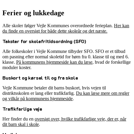
Ferier og lukkedage
Alle skoler følger Vejle Kommunes overordnede ferieplan.
Her kan
du finde en oversigt for både dette skoleår og det næste.
Takster for skolefritidsordning (SFO)
Alle folkeskoler i Vejle Kommune tilbyder SFO. SFO er et tilbud
om pasning efter normal skoletid for børn fra 0. klasse til og med 6.
klasse.
På kommunens hjemmeside kan du læse
, hvad de forskellige
moduler koster.
Buskort og kørsel til og fra skole
Vejle Kommune betaler dit barns buskort, hvis vejen til
distriktsskolen er lang eller trafikfarlig.
Du kan læse mere om regler
og vilkår på kommunens hjemmeside
.
Trafikfarlige veje
Her finder du en
oversigt over, hvilke trafikfarlige veje, der er, når
dit barn skal i skole
.