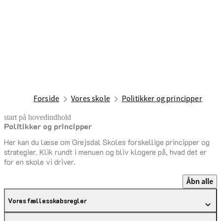
Forside
Vores skole
Politikker og principper
start på hovedindhold
Politikker og principper
senest opdateret 8. maj 2026
Her kan du læse om Grejsdal Skoles forskellige principper og
strategier. Klik rundt i menuen og bliv klogere på, hvad det er
for en skole vi driver.
Åbn alle
Vores fællesskabsregler